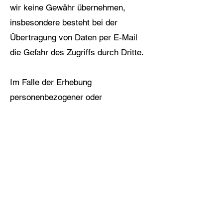
wir keine Gewähr übernehmen,
insbesondere besteht bei der
Übertragung von Daten per E-Mail
die Gefahr des Zugriffs durch Dritte.
Im Falle der Erhebung
personenbezogener oder
geschäftlicher Daten (E-Mail-
Adressen, Namen, Anschriften) auf
unseren Seiten erfolgt die Preisgabe
dieser Daten seitens des Nutzers
stets auf freiwilliger Basis.
Einer Nutzung der im Impressum
veröffentlichten Kontaktdaten durch