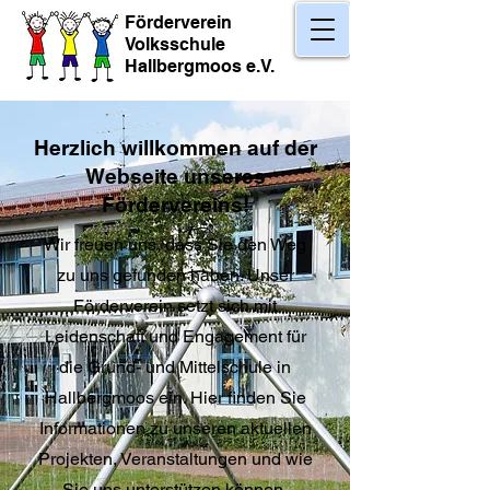
​Förderverein
Volksschule
Hallbergmoos e.V.
Herzlich willkommen auf der
Webseite unseres
Fördervereins!
Wir freuen uns, dass Sie den Weg
zu uns gefunden haben. Unser
Förderverein setzt sich mit
Leidenschaft und Engagement für
die Grund- und Mittelschule in
Hallbergmoos ein. Hier finden Sie
Informationen zu unseren aktuellen
Projekten, Veranstaltungen und wie
Sie uns unterstützen können.